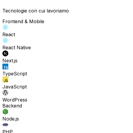
Implementazione di soluzioni connesse per il
monitoraggio, l'automazione e l'ottimizzazione dei
Tecnologie con cui lavoriamo
processi.
Frontend & Mobile
React
React Native
Next.js
TypeScript
JavaScript
WordPress
Backend
Node.js
PHP