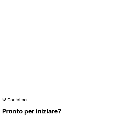
Web App, Server, System Integration
Blockchain Trading
“
Trading avanzato e segnali immutabili su blockchain —
per chi non accetta approssimazioni.
”
Euklid
In quale zona geografica operate?
Quanto costa sviluppare un'app o un software?
Quanto tempo richiede un progetto tipico?
Come gestite il supporto dopo la consegna?
💬 Contattaci
Con quali tecnologie lavorate principalmente?
Pronto per iniziare?